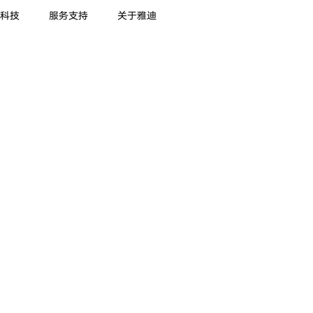
科技
服务支持
关于雅迪
|
|
|
三轮系列
电单车系列
滑板车系列
飞越系列
i7
雅迪 冠能B60S
雅迪冠能 白鲨II
雅迪
款
邦布款