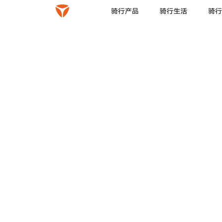
骑行产品
骑行生活
骑行
|
|
|
冠能系列
摩登系列
新国标系列
全球销量第一系列
雅迪 冠能白鲨II
雅迪 冠能
艾莲款
莱卡恩