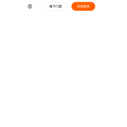
线下门店
在线购买
车型对比
全部车型
冠能 星舰II
雅迪冠能 i7