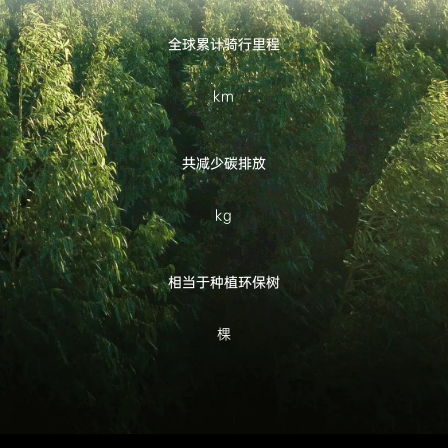
全球累计骑行里程
km
共减少碳排放
kg
相当于种植环保树
棵
注：弗若斯特沙利文公司为雅迪提供一定的电动两轮车市场行业数
据参考使用，我司对所提供的数据有最终解释权。